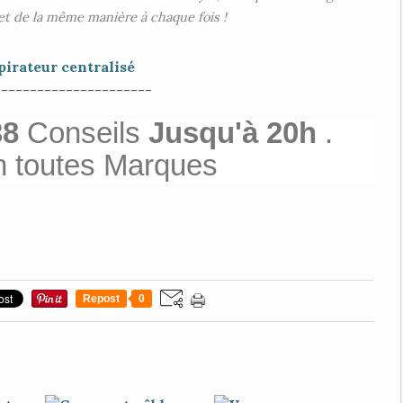
 et de la même manière à chaque fois !
pirateur centralisé
----------------------
38
Conseils
Jusqu'à 20h
.
n toutes Marques
Repost
0