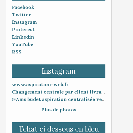
Facebook
Twitter
Instagram
Pinterest
Linkedin
YouTube
RSS
Instagram
www.aspiration-web.fr
Changement centrale par client livraison 48h mise en service 30 minutes
@Ams budet aspiration centralisée vente en ligne www.aspiration-web.fr
Plus de photos
Tchat ci dessous en bleu