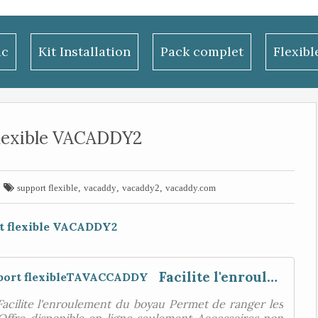
ac
Kit Installation
Pack complet
Flexib
flexible VACADDY2

,
,
,
support flexible
vacaddy
vacaddy2
vacaddy.com
Facilite l'enroulement du boyau support flexibleTAVACCADDY
cilite l'enroulement du boyau Permet de ranger les