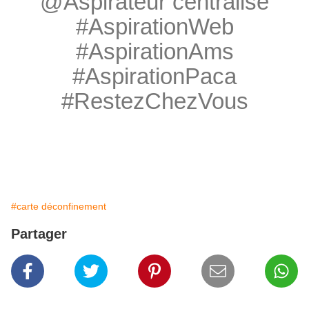
@Aspirateur centralisé
#AspirationWeb
#AspirationAms
#AspirationPaca
#RestezChezVous
#carte déconfinement
Partager