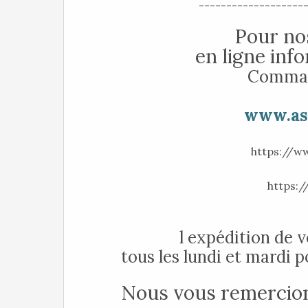
-------------------
Pour nos
en ligne inf
Comman
www.asp
https://ww
https:/
l expédition de 
tous les lundi et mardi 
Nous vous remercion