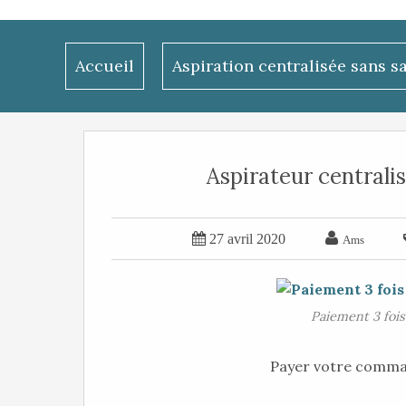
Accueil
Aspiration centralisée sans s
Aspirateur centrali


27 avril 2020
Ams
Paiement 3 foi
Payer votre command