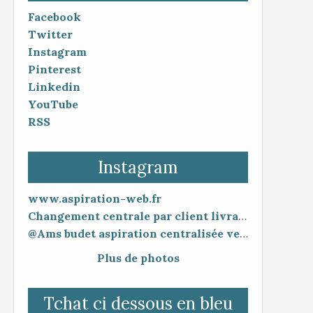
Facebook
Twitter
Instagram
Pinterest
Linkedin
YouTube
RSS
Instagram
www.aspiration-web.fr
Changement centrale par client livraison 48h mise en service 30 minutes
@Ams budet aspiration centralisée vente en ligne www.aspiration-web.fr
Plus de photos
Tchat ci dessous en bleu