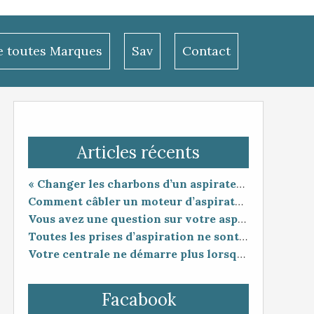
le toutes Marques
Sav
Contact
Articles récents
« Changer les charbons d’un aspirateur centralisé : entretien utile ou coup de poker ? »
Comment câbler un moteur d’aspirateur
Vous avez une question sur votre aspiration centralisée ?
Toutes les prises d’aspiration ne sont pas forcément compatibles entre elles.
Votre centrale ne démarre plus lorsque vous branchez le flexible ?
Facabook