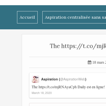
Accueil
Aspiration centralisée sans s
The https://t.co/mjRN

18 mars 
Aspiration (
@AspirationWeb
)
The
https://t.co/mjRNAyaCph
Daily est en ligne!
March 18, 2020