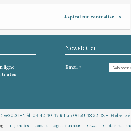
Aspirateur centralisé... »
Newsletter
n ligne
Email
& toutes
4 @2026 - Tél :04 42 40 47 93 ou 06 59 48 32 38 - Héberg
log
Top articles
Contact
Signaler un abus
C.G.U.
Cookies et donn