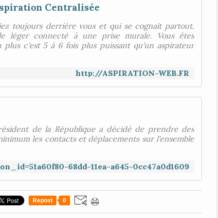
spiration Centralisée
ez toujours derrière vous et qui se cognait partout.
xible léger connecté à une prise murale. Vous êtes
plus c'est 5 à 6 fois plus puissant qu'un aspirateur
http://ASPIRATION-WEB.FR
résident de la République a décidé de prendre des
 minimum les contacts et déplacements sur l'ensemble
ition_id=51a60f80-68dd-11ea-a645-0cc47a0d1609
Repost
0