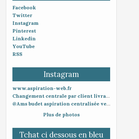
Facebook
Twitter
Instagram
Pinterest
Linkedin
YouTube
RSS
Instagram
www.aspiration-web.fr
Changement centrale par client livraison 48h mise en service 30 minutes
@Ams budet aspiration centralisée vente en ligne www.aspiration-web.fr
Plus de photos
Tchat ci dessous en bleu