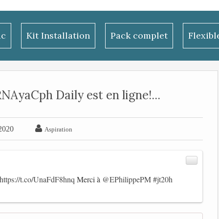
ac
Kit Installation
Pack complet
Flexib
AyaCph Daily est en ligne!...

2020
Aspiration
https://t.co/UnaFdF8hnq
Merci à
@EPhilippePM
#jt20h