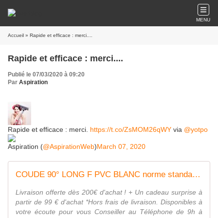
MENU
Accueil
» Rapide et efficace : merci....
Rapide et efficace : merci....
Publié le 07/03/2020 à 09:20
Par
Aspiration
Rapide et efficace : merci.
https://t.co/ZsMOM26qWY
via
@yotpo
Aspiration (
@AspirationWeb
)
March 07, 2020
COUDE 90° LONG F PVC BLANC norme standard 2 pouces ( pour pvc 50.8mm² pvc blanc )
Livraison offerte dès 200€ d'achat ! + Un cadeau surprise à
partir de 99 € d'achat *Hors frais de livraison. Disponibles à
votre écoute pour vous Conseiller au Téléphone de 9h à