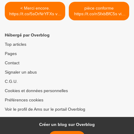
< Merci encore.
pièce conforme
https://t.co/5sOrNrYFXs via
https://t.co/nSfxbBfC5s via
@yotpo
@yotpo >
Hébergé par Overblog
Top articles
Pages
Contact
Signaler un abus
C.G.U.
Cookies et données personnelles
Préférences cookies
Voir le profil de Ams sur le portail Overblog
Créer un blog sur Overblog