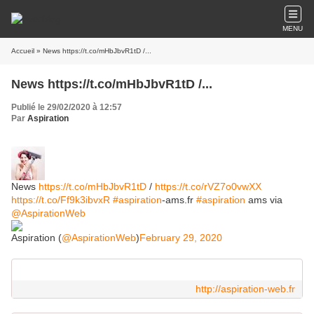
MENU
Accueil
» News https://t.co/mHbJbvR1tD /...
News https://t.co/mHbJbvR1tD /...
Publié le 29/02/2020 à 12:57
Par
Aspiration
News
https://t.co/mHbJbvR1tD
/
https://t.co/rVZ7o0vwXX
https://t.co/Ff9k3ibvxR
#aspiration
-ams.fr
#aspiration
ams via
@AspirationWeb
Aspiration (
@AspirationWeb
)
February 29, 2020
http://aspiration-web.fr