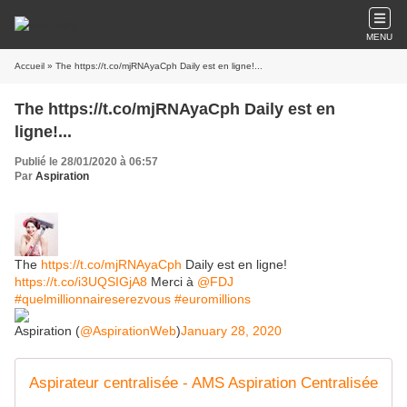
MENU
Accueil
» The https://t.co/mjRNAyaCph Daily est en ligne!...
The https://t.co/mjRNAyaCph Daily est en
ligne!...
Publié le 28/01/2020 à 06:57
Par
Aspiration
The
https://t.co/mjRNAyaCph
Daily est en ligne!
https://t.co/i3UQSIGjA8
Merci à
@FDJ
#quelmillionnaireserezvous
#euromillions
Aspiration (
@AspirationWeb
)
January 28, 2020
Aspirateur centralisée - AMS Aspiration Centralisée