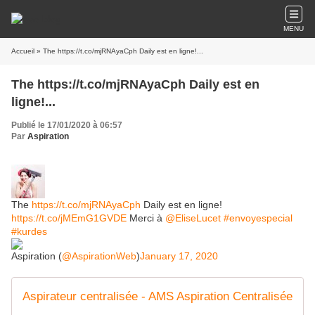
MENU
Accueil
» The https://t.co/mjRNAyaCph Daily est en ligne!...
The https://t.co/mjRNAyaCph Daily est en
ligne!...
Publié le 17/01/2020 à 06:57
Par
Aspiration
The
https://t.co/mjRNAyaCph
Daily est en ligne!
https://t.co/jMEmG1GVDE
Merci à
@EliseLucet
#envoyespecial
#kurdes
Aspiration (
@AspirationWeb
)
January 17, 2020
Aspirateur centralisée - AMS Aspiration Centralisée