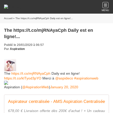
MENU
Accueil
» The https://t.co/mjRNAyaCph Daily est en ligne!...
The https://t.co/mjRNAyaCph Daily est en
ligne!...
Publié le 20/01/2020 à 06:57
Par
Aspiration
The
https://t.co/mjRNAyaCph
Daily est en ligne!
https://t.co/kITyod3pYO
Merci à
@aspideco
#aspirationweb
Aspiration (
@AspirationWeb
)
January 20, 2020
Aspirateur centralisée - AMS Aspiration Centralisée
678,00 € Livraison offerte dès 200€ d'achat ! + Un cadeau