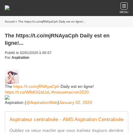
MENU
Accueil
» The https://t.co/mjRNAyaCph Daily est en ligne!...
The https://t.co/mjRNAyaCph Daily est en
ligne!...
Publié le 02/01/2020 à 06:57
Par
Aspiration
The
https://t.co/mjRNAyaCph
Daily est en ligne!
https://t.co/W8dOi2aUzL
#voeuxmacron2020
Aspiration (
@AspirationWeb
)
January 02, 2020
Aspirateur centralisée - AMS Aspiration Centralisée
Oubliez ce vieux machin que vous traîniez toujours derrière