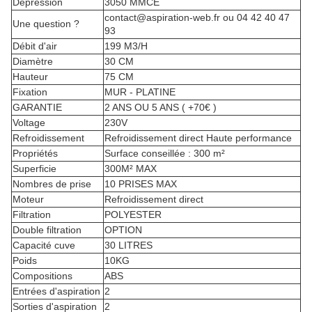
Dépression
3050 MMCE
contact@aspiration-web.fr ou 04 42 40 47
Une question ?
93
Débit d'air
199 M3/H
Diamètre
30 CM
Hauteur
75 CM
Fixation
MUR - PLATINE
GARANTIE
2 ANS OU 5 ANS ( +70€ )
Voltage
230V
Refroidissement
Refroidissement direct Haute performance
Propriétés
Surface conseillée : 300 m²
Superficie
300M² MAX
Nombres de prise
10 PRISES MAX
Moteur
Refroidissement direct
Filtration
POLYESTER
Double filtration
OPTION
Capacité cuve
30 LITRES
Poids
10KG
Compositions
ABS
Entrées d'aspiration
2
Sorties d'aspiration
2