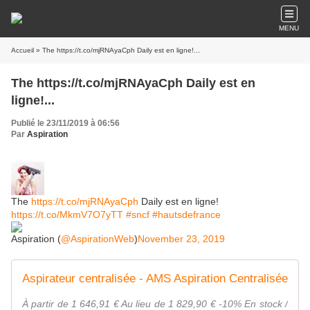
MENU
Accueil
» The https://t.co/mjRNAyaCph Daily est en ligne!...
The https://t.co/mjRNAyaCph Daily est en
ligne!...
Publié le 23/11/2019 à 06:56
Par
Aspiration
The
https://t.co/mjRNAyaCph
Daily est en ligne!
https://t.co/MkmV7O7yTT
#sncf
#hautsdefrance
Aspiration (
@AspirationWeb
)
November 23, 2019
Aspirateur centralisée - AMS Aspiration Centralisée
À partir de 1 646,91 € Au lieu de 1 829,90 € -10% En stock /