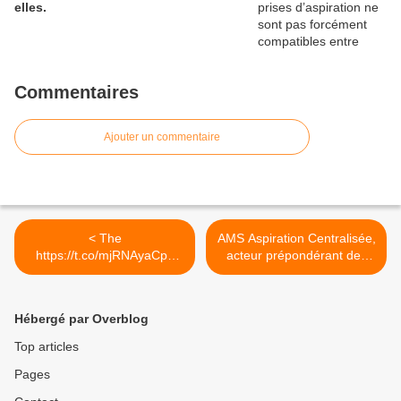
elles.
Commentaires
Ajouter un commentaire
< The
AMS Aspiration Centralisée,
https://t.co/mjRNAyaCph
acteur prépondérant des
Daily est en ligne!...
solutions d’aspirations
centrales sur le web >
Hébergé par Overblog
Top articles
Pages