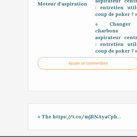
Moteur d'aspiration
« Changer 
charbons d
aspirateur centr
: entretien uti
coup de poker ? 
Ajouter un commentaire
« The https://t.co/mjRNAyaCph...