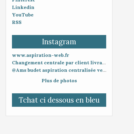
Linkedin
YouTube
RSS
Instagram
www.aspiration-web.fr
Changement centrale par client livraison 48h mise en service 30 minutes
@Ams budet aspiration centralisée vente en ligne www.aspiration-web.fr
Plus de photos
Tchat ci dessous en bleu