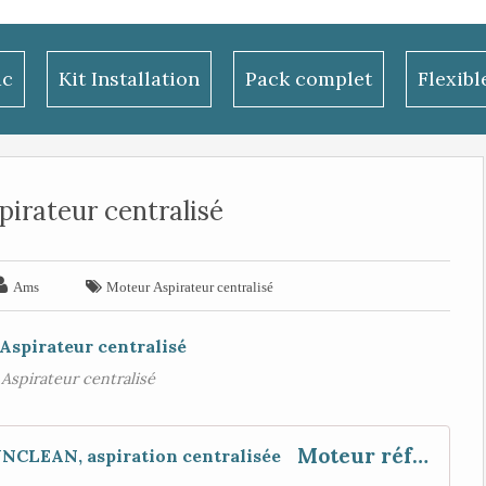
ac
Kit Installation
Pack complet
Flexib
irateur centralisé


Ams
Moteur Aspirateur centralisé
Aspirateur centralisé
Moteur référence :064200050.00 SYNCLEAN, aspiration centralisée