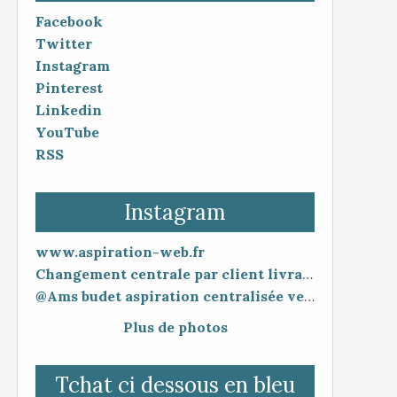
Facebook
Twitter
Instagram
Pinterest
Linkedin
YouTube
RSS
Instagram
www.aspiration-web.fr
Changement centrale par client livraison 48h mise en service 30 minutes
@Ams budet aspiration centralisée vente en ligne www.aspiration-web.fr
Plus de photos
Tchat ci dessous en bleu