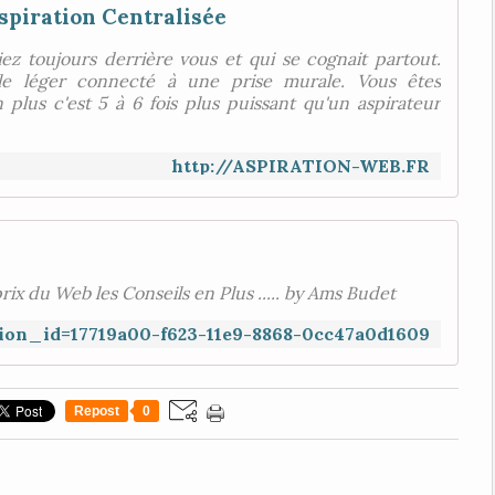
spiration Centralisée
ez toujours derrière vous et qui se cognait partout.
xible léger connecté à une prise murale. Vous êtes
plus c'est 5 à 6 fois plus puissant qu'un aspirateur
http://ASPIRATION-WEB.FR
prix du Web les Conseils en Plus ..... by Ams Budet
ition_id=17719a00-f623-11e9-8868-0cc47a0d1609
Repost
0