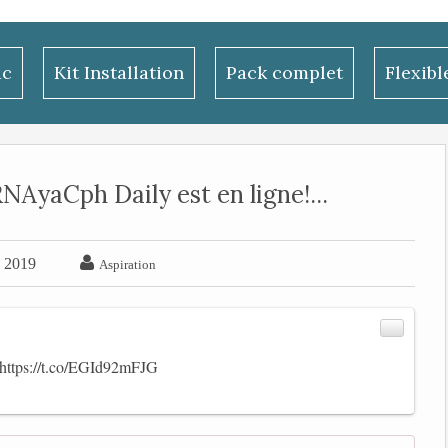
ac
Kit Installation
Pack complet
Flexib
AyaCph Daily est en ligne!...

e 2019
Aspiration
https://t.co/EGId92mFJG