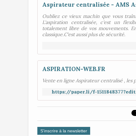
Aspirateur centralisée - AMS A
Oubliez ce vieux machin que vous traîni
L'aspiration centralisée, c'est un fle
totalement libre de vos mouvements. En 
classique.C'est aussi plus de sécurité.
ASPIRATION-WEB.FR
Vente en ligne Aspirateur centralisé , les 
https://paper.li/f-1511848377?ed
S'inscrire à la newsletter