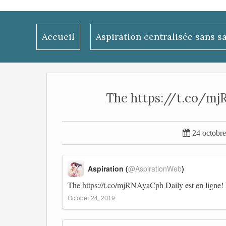
Accueil
Aspiration centralisée sans s
The https://t.co/mjRN

24 octobr
Aspiration (
@AspirationWeb
)
The
https://t.co/mjRNAyaCph
Daily est en ligne!
October 24, 2019