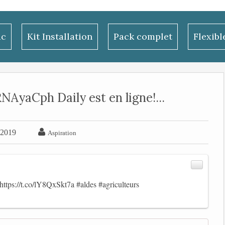
ac
Kit Installation
Pack complet
Flexib
AyaCph Daily est en ligne!...

 2019
Aspiration
https://t.co/lY8QxSkt7a
#aldes
#agriculteurs