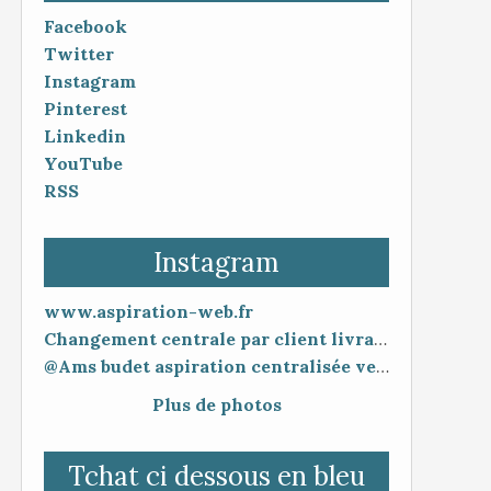
Facebook
Twitter
Instagram
Pinterest
Linkedin
YouTube
RSS
Instagram
www.aspiration-web.fr
Changement centrale par client livraison 48h mise en service 30 minutes
@Ams budet aspiration centralisée vente en ligne www.aspiration-web.fr
Plus de photos
Tchat ci dessous en bleu