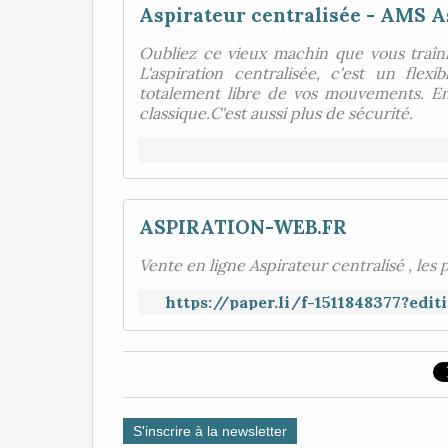
Aspirateur centralisée - AMS A
Oubliez ce vieux machin que vous traîni
L'aspiration centralisée, c'est un fle
totalement libre de vos mouvements. En 
classique.C'est aussi plus de sécurité.
ASPIRATION-WEB.FR
Vente en ligne Aspirateur centralisé , les 
https://paper.li/f-1511848377?ed
S'inscrire à la newsletter