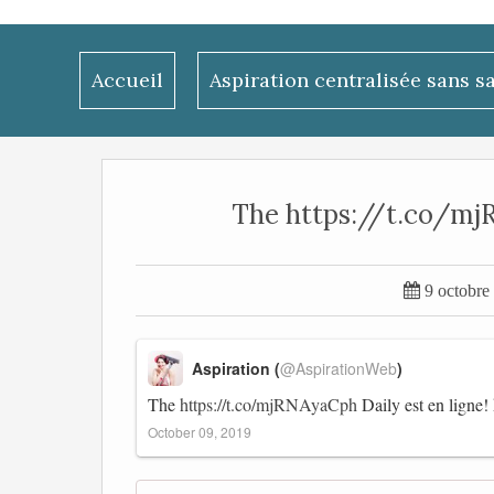
Accueil
Aspiration centralisée sans s
The https://t.co/mjRN

9 octobre
Aspiration (
@AspirationWeb
)
The
https://t.co/mjRNAyaCph
Daily est en ligne!
October 09, 2019