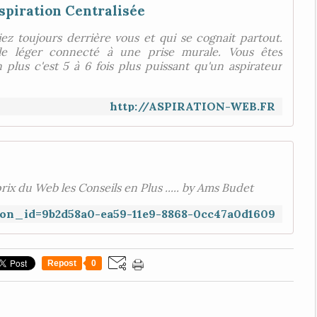
spiration Centralisée
ez toujours derrière vous et qui se cognait partout.
xible léger connecté à une prise murale. Vous êtes
plus c'est 5 à 6 fois plus puissant qu'un aspirateur
http://ASPIRATION-WEB.FR
prix du Web les Conseils en Plus ..... by Ams Budet
ition_id=9b2d58a0-ea59-11e9-8868-0cc47a0d1609
Repost
0