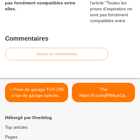
pas forcément compatibles entre
elles.
Commentaires
Ajouter un commentaire
< Prise de garage TUY-296
The
prise de garage spécial...
https://t.co/mjRNAyaCph
Daily est en ligne!... >
Hébergé par Overblog
Top articles
Pages