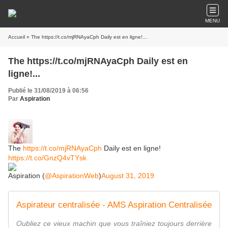
MENU
Accueil
» The https://t.co/mjRNAyaCph Daily est en ligne!...
The https://t.co/mjRNAyaCph Daily est en
ligne!...
Publié le 31/08/2019 à 06:56
Par
Aspiration
The
https://t.co/mjRNAyaCph
Daily est en ligne!
https://t.co/GnzQ4vTYsk
Aspiration (
@AspirationWeb
)
August 31, 2019
Aspirateur centralisée - AMS Aspiration Centralisée
Oubliez ce vieux machin que vous traîniez toujours derrière