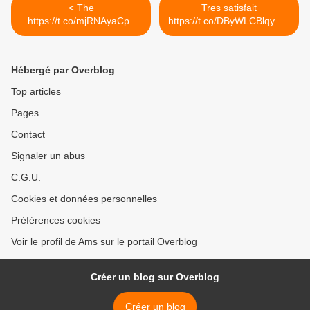
< The
Tres satisfait
https://t.co/mjRNAyaCph
https://t.co/DByWLCBlqy via
Daily est en ligne!...
@yotpo >
Hébergé par Overblog
Top articles
Pages
Contact
Signaler un abus
C.G.U.
Cookies et données personnelles
Préférences cookies
Voir le profil de Ams sur le portail Overblog
Créer un blog sur Overblog
Créer un blog