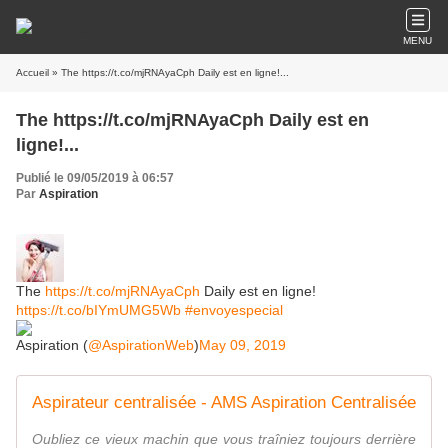
MENU
Accueil
» The https://t.co/mjRNAyaCph Daily est en ligne!...
The https://t.co/mjRNAyaCph Daily est en
ligne!...
Publié le 09/05/2019 à 06:57
Par
Aspiration
The
https://t.co/mjRNAyaCph
Daily est en ligne!
https://t.co/bIYmUMG5Wb
#envoyespecial
Aspiration (
@AspirationWeb
)
May 09, 2019
Aspirateur centralisée - AMS Aspiration Centralisée
Oubliez ce vieux machin que vous traîniez toujours derrière