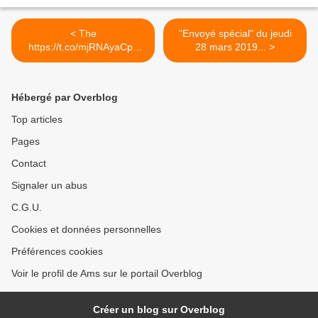
< The
"Envoyé spécial" du jeudi
https://t.co/mjRNAyaCph
28 mars 2019... >
Daily est en ligne!...
Hébergé par Overblog
Top articles
Pages
Contact
Signaler un abus
C.G.U.
Cookies et données personnelles
Préférences cookies
Voir le profil de Ams sur le portail Overblog
Créer un blog sur Overblog