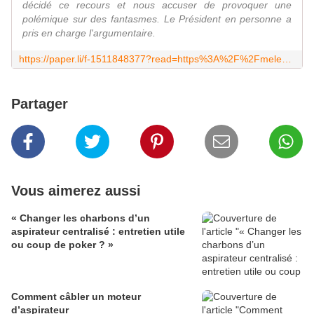
décidé ce recours et nous accuser de provoquer une
polémique sur des fantasmes. Le Président en personne a
pris en charge l'argumentaire.
https://paper.li/f-1511848377?read=https%3A%2F%2Fmelenchon.fr%2F2019%2F03%2F26%2Fletat%2Dhumilie%2Dpar%2Dla%2Dmacronie%2F
Partager
Vous aimerez aussi
« Changer les charbons d’un
aspirateur centralisé : entretien utile
ou coup de poker ? »
Comment câbler un moteur
d’aspirateur