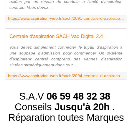
reliées par un réseau de conduits à l'unité d'aspiration
centrale. Vous devez ...
https://www.aspiration-web.fr/sach/2091-centrale-d-aspiration-sach-vac-digital-18.html
Centrale d'aspiration SACH Vac Digital 2.4
Vous devez simplement connecter le tuyau d'aspiration à
une soupape d'admission pour commencer Un système
d'aspirateur central comprend des vannes d'aspiration
situées stratégiquement dans tout...
https://www.aspiration-web.fr/sach/2094-centrale-d-aspiration-sach-vac-digital-24.html
S.A.V
06 59 48 32 38
Conseils
Jusqu'à 20h
.
Réparation toutes Marques