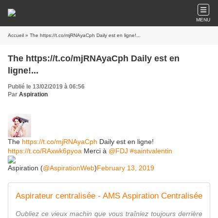
MENU
Accueil
» The https://t.co/mjRNAyaCph Daily est en ligne!...
The https://t.co/mjRNAyaCph Daily est en
ligne!...
Publié le 13/02/2019 à 06:56
Par
Aspiration
The
https://t.co/mjRNAyaCph
Daily est en ligne!
https://t.co/RAxwk6pyoa
Merci à
@FDJ
#saintvalentin
Aspiration (
@AspirationWeb
)
February 13, 2019
Aspirateur centralisée - AMS Aspiration Centralisée
Oubliez ce vieux machin que vous traîniez toujours derrière