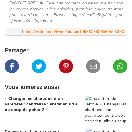
ENVOYE SPECIAL. "A aucun moment, on ne vous avertit sur
les autres risques" : les opioïdes, première cause de mort
par overdose en France https://t.co/Gv5rljv2Iq par
@France2tv #opioïdes
https://twitter.com/i/web/status/1098823926560505856
Partager
Vous aimerez aussi
« Changer les charbons d’un
aspirateur centralisé : entretien utile
ou coup de poker ? »
Comment câbler un moteur