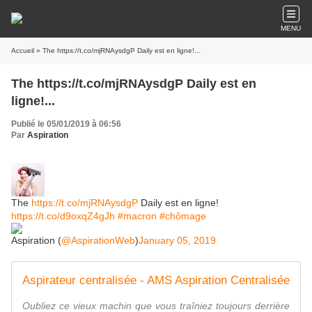
MENU
Accueil
» The https://t.co/mjRNAysdgP Daily est en ligne!...
The https://t.co/mjRNAysdgP Daily est en
ligne!...
Publié le 05/01/2019 à 06:56
Par
Aspiration
The
https://t.co/mjRNAysdgP
Daily est en ligne!
https://t.co/d9oxqZ4gJh
#macron
#chômage
Aspiration (
@AspirationWeb
)
January 05, 2019
Aspirateur centralisée - AMS Aspiration Centralisée
Oubliez ce vieux machin que vous traîniez toujours derrière