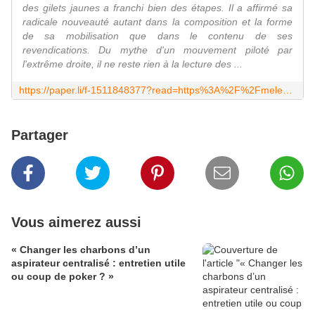
des gilets jaunes a franchi bien des étapes. Il a affirmé sa
radicale nouveauté autant dans la composition et la forme
de sa mobilisation que dans le contenu de ses
revendications. Du mythe d'un mouvement piloté par
l'extrême droite, il ne reste rien à la lecture des ...
https://paper.li/f-1511848377?read=https%3A%2F%2Fmelenchon.fr%2F2018%2F11%2F30%2Fla%2Dbonne%2Dsurprise%2Dle%2Dprogramme%2Ddes%2Dgilets%2Djaunes%2F
Partager
Vous aimerez aussi
« Changer les charbons d’un
aspirateur centralisé : entretien utile
ou coup de poker ? »