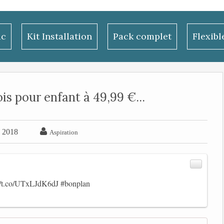
ac
Kit Installation
Pack complet
Flexib
ois pour enfant à 49,99 €...

e 2018
Aspiration
://t.co/UTxLJdK6dJ
#bonplan