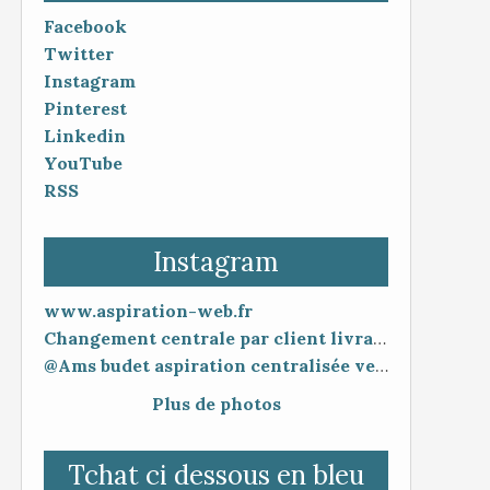
Facebook
Twitter
Instagram
Pinterest
Linkedin
YouTube
RSS
Instagram
www.aspiration-web.fr
Changement centrale par client livraison 48h mise en service 30 minutes
@Ams budet aspiration centralisée vente en ligne www.aspiration-web.fr
Plus de photos
Tchat ci dessous en bleu