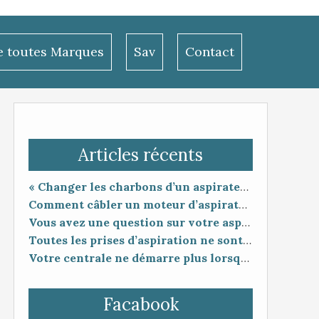
le toutes Marques
Sav
Contact
Articles récents
« Changer les charbons d’un aspirateur centralisé : entretien utile ou coup de poker ? »
Comment câbler un moteur d’aspirateur
Vous avez une question sur votre aspiration centralisée ?
Toutes les prises d’aspiration ne sont pas forcément compatibles entre elles.
Votre centrale ne démarre plus lorsque vous branchez le flexible ?
Facabook