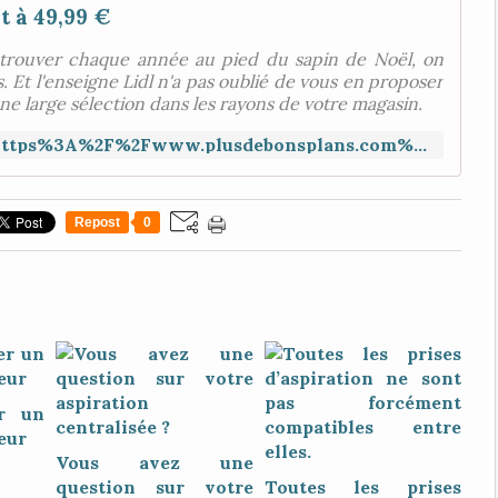
t à 49,99 €
etrouver chaque année au pied du sapin de Noël, on
. Et l'enseigne Lidl n'a pas oublié de vous en proposer
e large sélection dans les rayons de votre magasin.
https://paper.li/f-1511848377?read=https%3A%2F%2Fwww.plusdebonsplans.com%2Flidl%2Dcuisine%2Dbois%2Denfant%2D49%2Deuros%2D99.html
Repost
0
r un
eur
Vous avez une
question sur votre
Toutes les prises