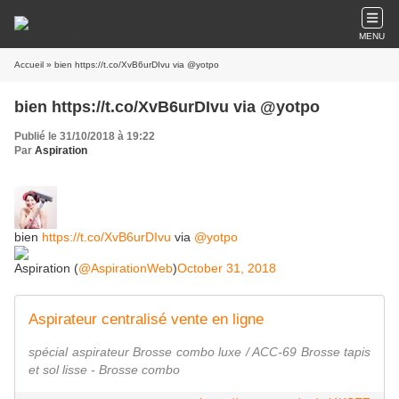
MENU
Accueil
» bien https://t.co/XvB6urDIvu via @yotpo
bien https://t.co/XvB6urDIvu via @yotpo
Publié le 31/10/2018 à 19:22
Par
Aspiration
bien
https://t.co/XvB6urDIvu
via
@yotpo
Aspiration (
@AspirationWeb
)
October 31, 2018
Aspirateur centralisé vente en ligne
spécial aspirateur Brosse combo luxe / ACC-69 Brosse tapis
et sol lisse - Brosse combo