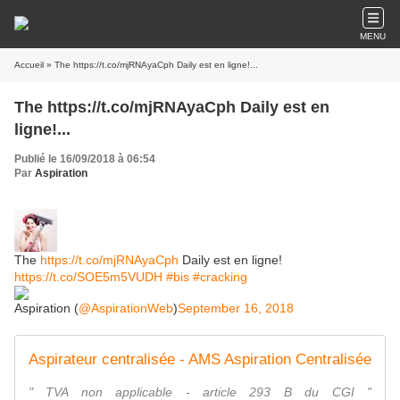
MENU
Accueil
» The https://t.co/mjRNAyaCph Daily est en ligne!...
The https://t.co/mjRNAyaCph Daily est en
ligne!...
Publié le 16/09/2018 à 06:54
Par
Aspiration
The
https://t.co/mjRNAyaCph
Daily est en ligne!
https://t.co/SOE5m5VUDH
#bis
#cracking
Aspiration (
@AspirationWeb
)
September 16, 2018
Aspirateur centralisée - AMS Aspiration Centralisée
" TVA non applicable - article 293 B du CGI "