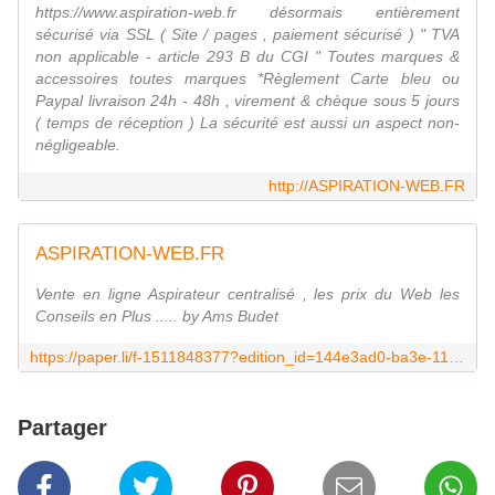
https://www.aspiration-web.fr désormais entièrement
sécurisé via SSL ( Site / pages , paiement sécurisé ) " TVA
non applicable - article 293 B du CGI " Toutes marques &
accessoires toutes marques *Règlement Carte bleu ou
Paypal livraison 24h - 48h , virement & chèque sous 5 jours
( temps de réception ) La sécurité est aussi un aspect non-
négligeable.
http://ASPIRATION-WEB.FR
ASPIRATION-WEB.FR
Vente en ligne Aspirateur centralisé , les prix du Web les
Conseils en Plus ..... by Ams Budet
https://paper.li/f-1511848377?edition_id=144e3ad0-ba3e-11e8-842a-0cc47a0d1609
Partager