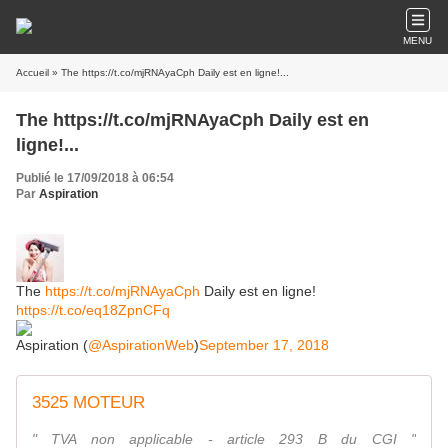
MENU
Accueil
» The https://t.co/mjRNAyaCph Daily est en ligne!...
The https://t.co/mjRNAyaCph Daily est en
ligne!...
Publié le 17/09/2018 à 06:54
Par
Aspiration
The
https://t.co/mjRNAyaCph
Daily est en ligne!
https://t.co/eq18ZpnCFq
Aspiration (
@AspirationWeb
)
September 17, 2018
3525 MOTEUR
" TVA non applicable - article 293 B du CGI "