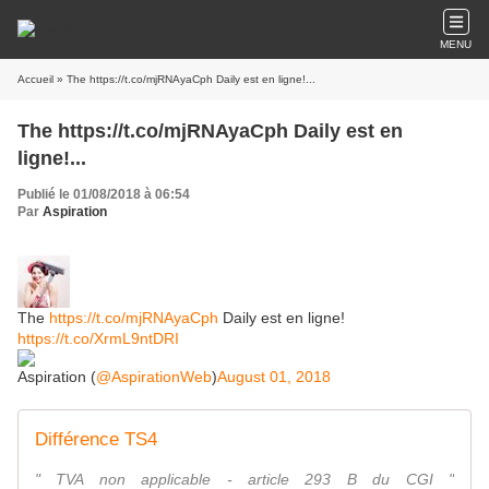
MENU
Accueil
» The https://t.co/mjRNAyaCph Daily est en ligne!...
The https://t.co/mjRNAyaCph Daily est en
ligne!...
Publié le 01/08/2018 à 06:54
Par
Aspiration
The
https://t.co/mjRNAyaCph
Daily est en ligne!
https://t.co/XrmL9ntDRI
Aspiration (
@AspirationWeb
)
August 01, 2018
Différence TS4
" TVA non applicable - article 293 B du CGI "