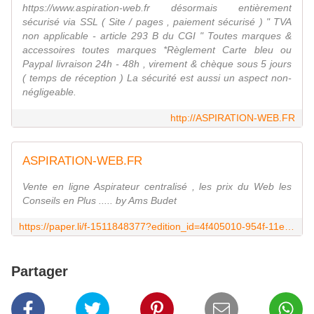
https://www.aspiration-web.fr désormais entièrement
sécurisé via SSL ( Site / pages , paiement sécurisé ) " TVA
non applicable - article 293 B du CGI " Toutes marques &
accessoires toutes marques *Règlement Carte bleu ou
Paypal livraison 24h - 48h , virement & chèque sous 5 jours
( temps de réception ) La sécurité est aussi un aspect non-
négligeable.
http://ASPIRATION-WEB.FR
ASPIRATION-WEB.FR
Vente en ligne Aspirateur centralisé , les prix du Web les
Conseils en Plus ..... by Ams Budet
https://paper.li/f-1511848377?edition_id=4f405010-954f-11e8-a24e-0cc47a0d1609
Partager