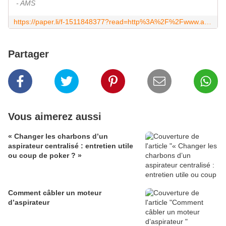
- AMS
https://paper.li/f-1511848377?read=http%3A%2F%2Fwww.aspirateur%2Dcentral%2Dsav.fr%2F2017%2F10%2Fmateriel%2Dd%2Daspiration%2Dcentralisee.html
Partager
Vous aimerez aussi
« Changer les charbons d’un
aspirateur centralisé : entretien utile
ou coup de poker ? »
Comment câbler un moteur
d’aspirateur