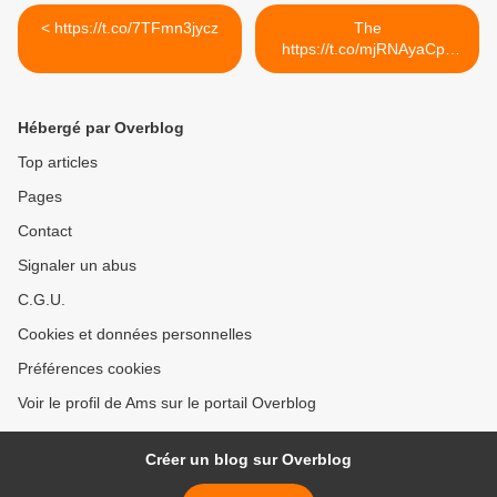
< https://t.co/7TFmn3jycz
The
https://t.co/mjRNAyaCph
Daily est en ligne!... >
Hébergé par Overblog
Top articles
Pages
Contact
Signaler un abus
C.G.U.
Cookies et données personnelles
Préférences cookies
Voir le profil de Ams sur le portail Overblog
Créer un blog sur Overblog