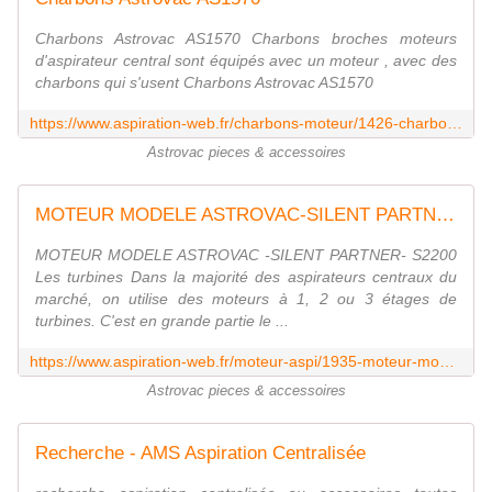
Charbons Astrovac AS1570 Charbons broches moteurs
d'aspirateur central sont équipés avec un moteur , avec des
charbons qui s'usent Charbons Astrovac AS1570
https://www.aspiration-web.fr/charbons-moteur/1426-charbons-astrovac-as1570.html?search_query=astrovac&results=84
Astrovac pieces & accessoires
MOTEUR MODELE ASTROVAC-SILENT PARTNER- S2200 Moteur 117201 ASPIRATION
MOTEUR MODELE ASTROVAC -SILENT PARTNER- S2200
Les turbines Dans la majorité des aspirateurs centraux du
marché, on utilise des moteurs à 1, 2 ou 3 étages de
turbines. C'est en grande partie le ...
https://www.aspiration-web.fr/moteur-aspi/1935-moteur-modele-astrovac-silent-partner-s2200.html?search_query=astrovac&results=84
Astrovac pieces & accessoires
Recherche - AMS Aspiration Centralisée