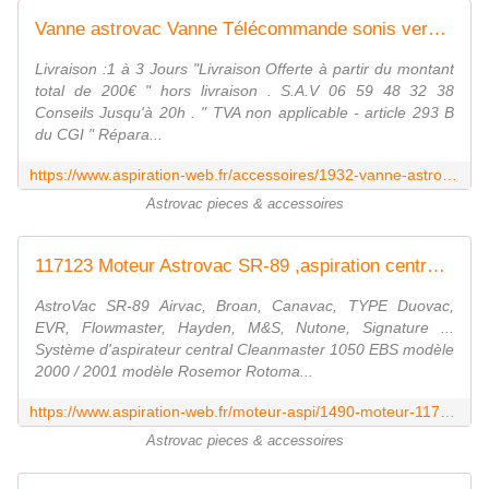
Vanne astrovac Vanne Télécommande sonis version teleson les accessoires
Livraison :1 à 3 Jours "Livraison Offerte à partir du montant
total de 200€ " hors livraison . S.A.V 06 59 48 32 38
Conseils Jusqu'à 20h . " TVA non applicable - article 293 B
du CGI " Répara...
https://www.aspiration-web.fr/accessoires/1932-vanne-astrovac.html?search_query=astrovac&results=84
Astrovac pieces & accessoires
117123 Moteur Astrovac SR-89 ,aspiration centralisée Moteur Astrovac
AstroVac SR-89 Airvac, Broan, Canavac, TYPE Duovac,
EVR, Flowmaster, Hayden, M&S, Nutone, Signature ...
Système d'aspirateur central Cleanmaster 1050 EBS modèle
2000 / 2001 modèle Rosemor Rotoma...
https://www.aspiration-web.fr/moteur-aspi/1490-moteur-117123-00-remplace-astrovac-sr-89.html?search_query=astrovac&results=84
Astrovac pieces & accessoires