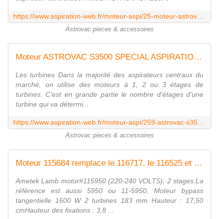
https://www.aspiration-web.fr/moteur-aspi/25-moteur-astrovac-as1570.html?search_query=astrovac&results=84
Astrovac pieces & accessoires
Moteur ASTROVAC S3500 SPECIAL ASPIRATION CENTRALISEE
Les turbines Dans la majorité des aspirateurs centraux du
marché, on utilise des moteurs à 1, 2 ou 3 étages de
turbines. C'est en grande partie le nombre d'étages d'une
turbine qui va détermi...
https://www.aspiration-web.fr/moteur-aspi/259-astrovac-s3500-0000000000259.html?search_query=astrovac&results=84
Astrovac pieces & accessoires
Moteur 115684 remplace le 116717, le 116525 et le 115590
Ametek Lamb motor#115950 (220-240 VOLTS), 2 stages.La
référence est aussi 5950 ou 11-5950, Moteur bypass
tangentielle 1600 W 2 turbines 183 mm Hauteur : 17,50
cmHauteur des fixations : 3,8 ...