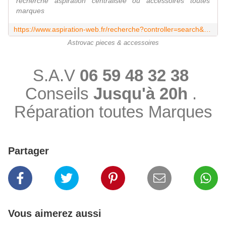
recherche aspiration centralisée ou accessoires toutes
marques
https://www.aspiration-web.fr/recherche?controller=search&orderby=position&orderway=desc&search_query=astrovac&submit_search=
Astrovac pieces & accessoires
S.A.V
06 59 48 32 38
Conseils
Jusqu'à 20h
.
Réparation toutes Marques
Partager
Vous aimerez aussi