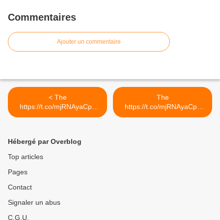
Commentaires
Ajouter un commentaire
< The
The
https://t.co/mjRNAyaCph
https://t.co/mjRNAyaCph
Daily est en ligne!...
Daily est en ligne!... >
Hébergé par Overblog
Top articles
Pages
Contact
Signaler un abus
C.G.U.