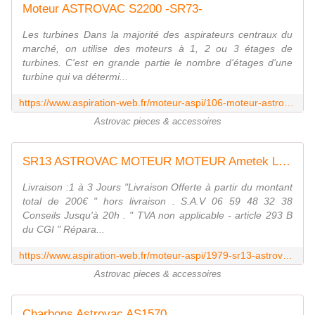
Moteur ASTROVAC S2200 -SR73 -
Les turbines Dans la majorité des aspirateurs centraux du
marché, on utilise des moteurs à 1, 2 ou 3 étages de
turbines. C'est en grande partie le nombre d'étages d'une
turbine qui va détermi...
https://www.aspiration-web.fr/moteur-aspi/106-moteur-astrovac-s2200-sr73--0000000000106.html?search_query=astrovac&results=84
Astrovac pieces & accessoires
SR13 ASTROVAC MOTEUR MOTEUR Ametek Lamb 119903
Livraison :1 à 3 Jours "Livraison Offerte à partir du montant
total de 200€ " hors livraison . S.A.V 06 59 48 32 38
Conseils Jusqu'à 20h . " TVA non applicable - article 293 B
du CGI " Répara...
https://www.aspiration-web.fr/moteur-aspi/1979-sr13-astrovac-moteur.html?search_query=astrovac&results=84
Astrovac pieces & accessoires
Charbons Astrovac AS1570