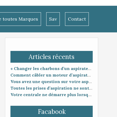
le toutes Marques
Sav
Contact
Articles récents
« Changer les charbons d’un aspirateur centralisé : entretien utile ou coup de poker ? »
Comment câbler un moteur d’aspirateur
Vous avez une question sur votre aspiration centralisée ?
Toutes les prises d’aspiration ne sont pas forcément compatibles entre elles.
Votre centrale ne démarre plus lorsque vous branchez le flexible ?
Facabook