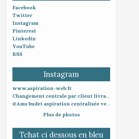
Facebook
Twitter
Instagram
Pinterest
Linkedin
YouTube
RSS
Instagram
www.aspiration-web.fr
Changement centrale par client livraison 48h mise en service 30 minutes
@Ams budet aspiration centralisée vente en ligne www.aspiration-web.fr
Plus de photos
Tchat ci dessous en bleu