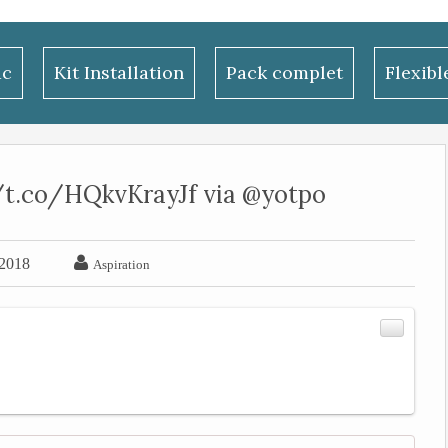
ac
Kit Installation
Pack complet
Flexib
://t.co/HQkvKrayJf via @yotpo

 2018
Aspiration