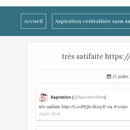
Accueil
Aspiration centralisée sans s
très satifaite https

21 juillet
Aspiration (
@AspirationWeb
)
très satifaite
https://t.co/HQkvKrayJf
via
@yotpo
July 21, 2018