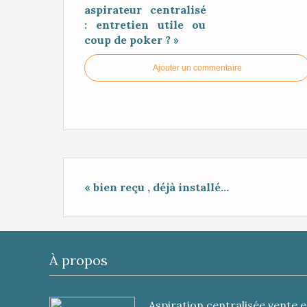
aspirateur centralisé
: entretien utile ou
coup de poker ? »
Ajouter un commentaire
« bien reçu , déjà installé...
À propos
Aspiration centralisée vente e