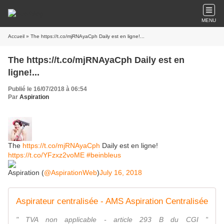
MENU
Accueil
» The https://t.co/mjRNAyaCph Daily est en ligne!...
The https://t.co/mjRNAyaCph Daily est en
ligne!...
Publié le 16/07/2018 à 06:54
Par
Aspiration
The
https://t.co/mjRNAyaCph
Daily est en ligne!
https://t.co/YFzxz2voME
#beinbleus
Aspiration (
@AspirationWeb
)
July 16, 2018
Aspirateur centralisée - AMS Aspiration Centralisée
" TVA non applicable - article 293 B du CGI "