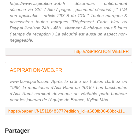
https://www.aspiration-web.fr désormais entièrement
sécurisé via SSL ( Site / pages , paiement sécurisé ) " TVA
non applicable - article 293 B du CGI " Toutes marques &
accessoires toutes marques *Règlement Carte bleu ou
Paypal livraison 24h - 48h , virement & chèque sous 5 jours
( temps de réception ) La sécurité est aussi un aspect non-
négligeable.
http://ASPIRATION-WEB.FR
ASPIRATION-WEB.FR
www.beinsports.com Après le crâne de Fabien Barthez en
1998, la moustache d'Adil Rami en 2018 ! Les bacchantes
d'Adil Rami seraient devenues un véritable porte-bonheur
pour les joueurs de l'équipe de France, Kylian Mba...
https://paper.li/f-1511848377?edition_id=a689fb90-88bc-11e8-9cca-0cc47a0d1609
Partager