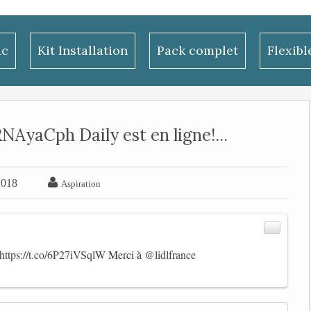
ac
Kit Installation
Pack complet
Flexib
AyaCph Daily est en ligne!...

2018
Aspiration
https://t.co/6P27iVSqlW
Merci à
@lidlfrance