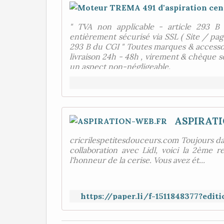
" TVA non applicable - article 293 B 
entièrement sécurisé via SSL ( Site / pag
293 B du CGI " Toutes marques & accesso
livraison 24h - 48h , virement & chèque so
un aspect non-négligeable.
ASPIRATI
cricrilespetitesdouceurs.com Toujours dan
collaboration avec Lidl, voici la 2ème re
l'honneur de la cerise. Vous avez ét...
https://paper.li/f-1511848377?ed