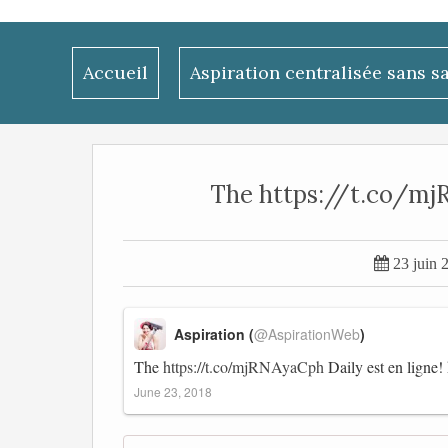
Accueil
Aspiration centralisée sans s
The https://t.co/mjRN

23 juin 
Aspiration (
@AspirationWeb
)
The
https://t.co/mjRNAyaCph
Daily est en ligne!
June 23, 2018