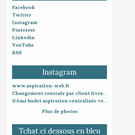
Facebook
Twitter
Instagram
Pinterest
Linkedin
YouTube
RSS
Instagram
www.aspiration-web.fr
Changement centrale par client livraison 48h mise en service 30 minutes
@Ams budet aspiration centralisée vente en ligne www.aspiration-web.fr
Plus de photos
Tchat ci dessous en bleu