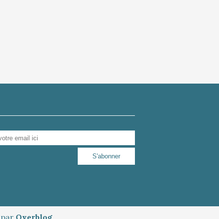
é par
Overblog