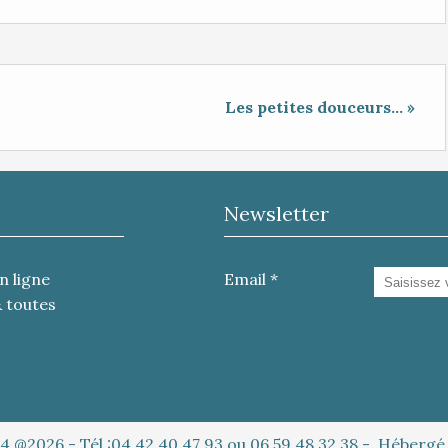
Les petites douceurs... »
Newsletter
n ligne
Email
& toutes
4 @2026 - Tél :04 42 40 47 93 ou 06 59 48 32 38 - Héberg