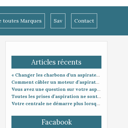
le toutes Marques
Sav
Contact
Articles récents
« Changer les charbons d’un aspirateur centralisé : entretien utile ou coup de poker ? »
Comment câbler un moteur d’aspirateur
Vous avez une question sur votre aspiration centralisée ?
Toutes les prises d’aspiration ne sont pas forcément compatibles entre elles.
Votre centrale ne démarre plus lorsque vous branchez le flexible ?
Facabook