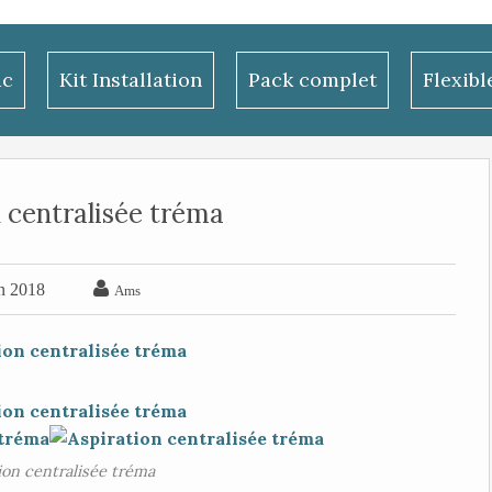
ac
Kit Installation
Pack complet
Flexib
 centralisée tréma

in 2018
Ams
ion centralisée tréma