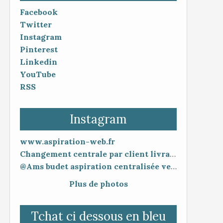
Facebook
Twitter
Instagram
Pinterest
Linkedin
YouTube
RSS
Instagram
www.aspiration-web.fr
Changement centrale par client livraison 48h mise en service 30 minutes
@Ams budet aspiration centralisée vente en ligne www.aspiration-web.fr
Plus de photos
Tchat ci dessous en bleu