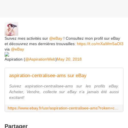
Suivez mes activités sur
@eBay
! Consultez mon profil sur eBay
et découvrez mes dernières trouvailles:
https://t.co/mXaWm5aOI3
via
@eBay
Aspiration (
@AspirationWeb
)
May 20, 2018
aspiration-centralisee-ams sur eBay
Suivez aspiration-centralisee-ams sur les profils eBay.
Acheter, Vendre, collecte sur eBay n'a jamais été aussi
excitant!
https://www.ebay.fr/usr/aspiration-centralisee-ams?roken=cUgayN&soutkn=cMmypQ
Partager