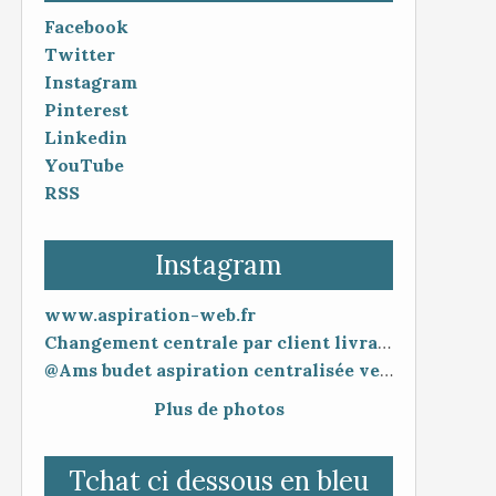
Facebook
Twitter
Instagram
Pinterest
Linkedin
YouTube
RSS
Instagram
www.aspiration-web.fr
Changement centrale par client livraison 48h mise en service 30 minutes
@Ams budet aspiration centralisée vente en ligne www.aspiration-web.fr
Plus de photos
Tchat ci dessous en bleu