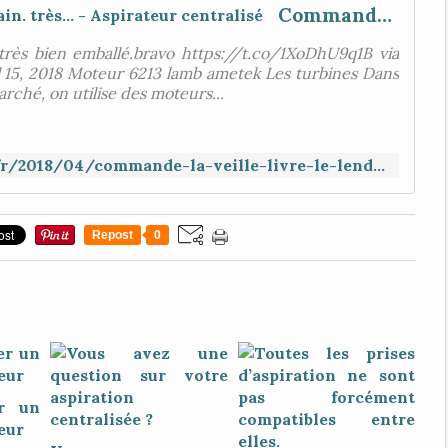
Commandé la veille, livré le lendemain. très... - Aspirateur centralisé
 très bien emballé.bravo https://t.co/1XoDhU9q1B via
l 15, 2018 Moteur 6213 lamb ametek Les turbines Dans
rché, on utilise des moteurs...
http://www.aspirateur-central-sav.fr/2018/04/commande-la-veille-livre-le-lendemain-tres.html
Repost
0
r un
eur