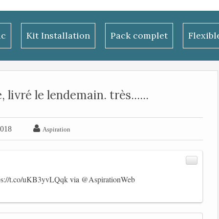
ac
Kit Installation
Pack complet
Flexib
livré le lendemain. très......

2018
Aspiration
ps://t.co/uKB3yvLQqk
via
@AspirationWeb