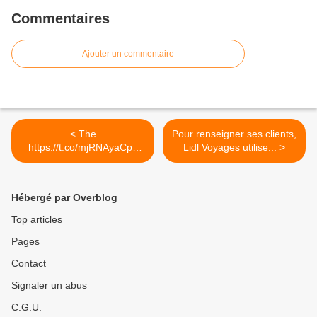
Commentaires
Ajouter un commentaire
< The
Pour renseigner ses clients,
https://t.co/mjRNAyaCph
Lidl Voyages utilise... >
Daily est en ligne!...
Hébergé par Overblog
Top articles
Pages
Contact
Signaler un abus
C.G.U.