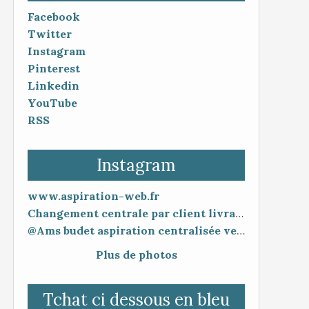
Facebook
Twitter
Instagram
Pinterest
Linkedin
YouTube
RSS
Instagram
www.aspiration-web.fr
Changement centrale par client livraison 48h mise en service 30 minutes
@Ams budet aspiration centralisée vente en ligne www.aspiration-web.fr
Plus de photos
Tchat ci dessous en bleu