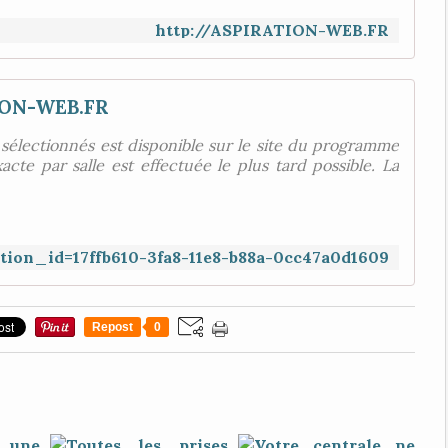
http://ASPIRATION-WEB.FR
ON-WEB.FR
électionnés est disponible sur le site du programme
te par salle est effectuée le plus tard possible. La
dition_id=17ffb610-3fa8-11e8-b88a-0cc47a0d1609
Repost
0