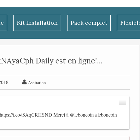
ac
Kit Installation
Pack complet
Flexib
AyaCph Daily est en ligne!...

 2018
Aspiration
https://t.co/t8AqCRHSND
Merci à
@leboncoin
#leboncoin