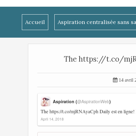
Accueil
Aspiration centralisée sans s
The https://t.co/mjRN

14 avril
Aspiration (
@AspirationWeb
)
The
https://t.co/mjRNAyaCph
Daily est en ligne!
April 14, 2018