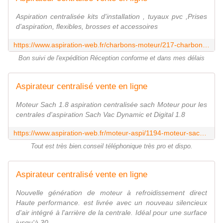
Aspiration centralisée kits d'installation , tuyaux pvc ,Prises
d'aspiration, flexibles, brosses et accessoires
https://www.aspiration-web.fr/charbons-moteur/217-charbons-dl200-news-x-2-0000000000217.html?utm_source=yotpo&utm_medium=twitter&utm_campaign=social_share
Bon suivi de l'expédition Réception conforme et dans mes délais
Aspirateur centralisé vente en ligne
Moteur Sach 1.8 aspiration centralisée sach Moteur pour les
centrales d'aspiration Sach Vac Dynamic et Digital 1.8
https://www.aspiration-web.fr/moteur-aspi/1194-moteur-sach-1-8.html?utm_source=yotpo&utm_medium=twitter&utm_campaign=social_share
Tout est très bien.conseil téléphonique très pro et dispo.
Aspirateur centralisé vente en ligne
Nouvelle génération de moteur à refroidissement direct
Haute performance. est livrée avec un nouveau silencieux
d'air intégré à l'arrière de la centrale. Idéal pour une surface
jusqu'à 30...