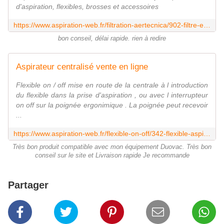
d'aspiration, flexibles, brosses et accessoires
https://www.aspiration-web.fr/filtration-aertecnica/902-filtre-en-polyester-lavable-cm830-0000000000902.html?utm_source=yotpo&utm_medium=twitter&utm_campaign=social_share
bon conseil, délai rapide. rien à redire
Aspirateur centralisé vente en ligne
Flexible on / off mise en route de la centrale à l introduction
du flexible dans la prise d'aspiration , ou avec l interrupteur
on off sur la poignée ergonimique . La poignée peut recevoir
...
https://www.aspiration-web.fr/flexible-on-off/342-flexible-aspiration-centralisee-on-off-9m.html?utm_source=yotpo&utm_medium=twitter&utm_campaign=social_share
Très bon produit compatible avec mon équipement Duovac. Très bon
conseil sur le site et Livraison rapide Je recommande
Partager