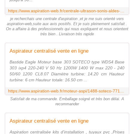
https://www.aspiration-web.fr/centrale-ultrason-sonis-aldes-aspiramatic-excel-/768-airflow-1600w-sans-fil-sonis-0000000000768.html?utm_source=yotpo&utm_medium=twitter&utm_campaign=social_share
je recherchais une centrale d'aspiration ,et je me suis orienté vers
aspiration-web,suite aux avis positifs. Et je suis pleinement satisfait .
On a affaire à des professionnels qui nous expliquent et nous orientent
très bien . Livraison très rapide
Aspirateur centralisé vente en ligne
Bastide Eagle Moteur base 303 SOTECO type WDS4 Base
303 ixp4 220-240 V 50 Hz 1200W 1400 W max 220 - 240
50/60 1200 CL8.07 Diamètre turbine: 14.20 cm Hauteur
turbine: 6 cm Hauteur totale: 16.50 cm ...
https://www.aspiration-web.fr/moteur-aspi/1488-soteco-7717-ica-domus-plus.html?utm_source=yotpo&utm_medium=twitter&utm_campaign=social_share
Satisfait de ma commande. Emballage soigné et très bon délai. A
recommander
Aspirateur centralisé vente en ligne
Aspiration centralisée kits d'installation , tuyaux pvc ,Prises