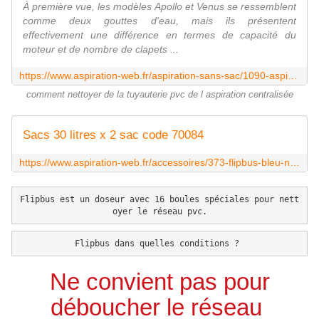
À première vue, les modèles Apollo et Venus se ressemblent
comme deux gouttes d'eau, mais ils présentent
effectivement une différence en termes de capacité du
moteur et de nombre de clapets ...
https://www.aspiration-web.fr/aspiration-sans-sac/1090-aspiration-liquide-apollo.html
comment nettoyer de la tuyauterie pvc de l aspiration centralisée
Sacs 30 litres x 2 sac code 70084
https://www.aspiration-web.fr/accessoires/373-flipbus-bleu-nettoyage-de-la-tuyauterie-pvc-0000000000373.html?search_query=flipbus&results=2
Flipbus est un doseur avec 16 boules spéciales pour nett
oyer le réseau pvc.
Flipbus dans quelles conditions ? 
Ne convient pas pour
déboucher le réseau