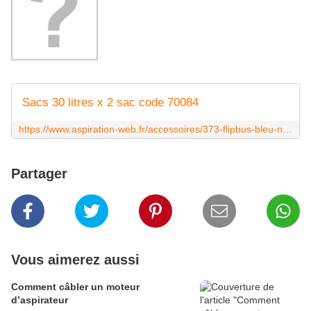
Sacs 30 litres x 2 sac code 70084
https://www.aspiration-web.fr/accessoires/373-flipbus-bleu-nettoyage-de-la-tuyauterie-pvc-0000000000373.html?search_query=flipbus&results=2
Partager
Vous aimerez aussi
Comment câbler un moteur
d’aspirateur