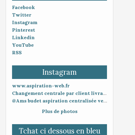
Facebook
Twitter
Instagram
Pinterest
Linkedin
YouTube
RSS
Instagram
www.aspiration-web.fr
Changement centrale par client livraison 48h mise en service 30 minutes
@Ams budet aspiration centralisée vente en ligne www.aspiration-web.fr
Plus de photos
Tchat ci dessous en bleu