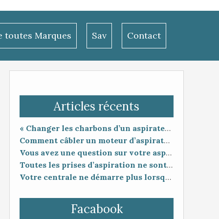
le toutes Marques
Sav
Contact
Articles récents
« Changer les charbons d’un aspirateur centralisé : entretien utile ou coup de poker ? »
Comment câbler un moteur d’aspirateur
Vous avez une question sur votre aspiration centralisée ?
Toutes les prises d’aspiration ne sont pas forcément compatibles entre elles.
Votre centrale ne démarre plus lorsque vous branchez le flexible ?
Facabook