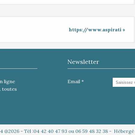
https://www.aspirati »
Newsletter
n ligne
Email
& toutes
4 @2026 - Tél :04 42 40 47 93 ou 06 59 48 32 38 - Héberg